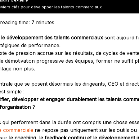
nsultant externe
leviers clés pour développer les talents commerciaux
 reading time:
7
minutes
t le développement des talents commerciaux
sont aujourd’h
ratégiques de performance.
te de pression accrue sur les résultats, de cycles de vent
e démotivation progressive des équipes, former ne suffit pl
tage non plus.
ntrale que se posent désormais les dirigeants, CEO et direc
t simple :
fier, développer et engager durablement les talents comm
l’organisation
?
s qui performent dans la durée ont compris une chose essen
e commerciale
ne repose pas uniquement sur les outils ou 
 sur
le coaching, le feedback continu et le développement in