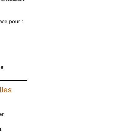
ace pour :
e.
lles
er
t.