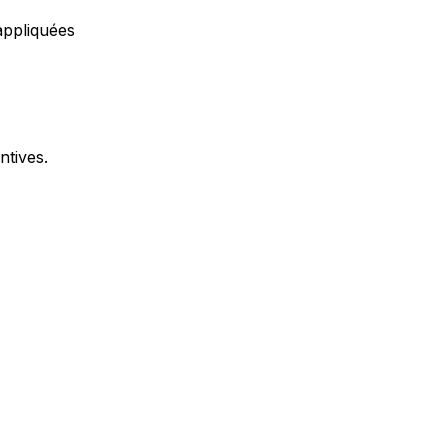
appliquées
ntives.