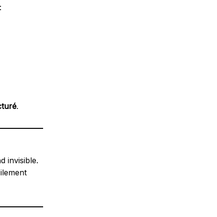
:
cturé
.
 invisible.
cilement