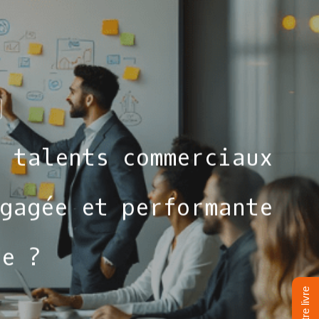
 talents commerciaux
gagée et performante
ée ?