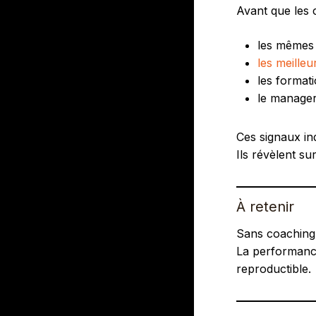
Avant que les c
les mêmes 
les meilleu
les formati
le manager
Ces signaux in
Ils révèlent s
À retenir
Sans coaching c
La performance 
reproductible.