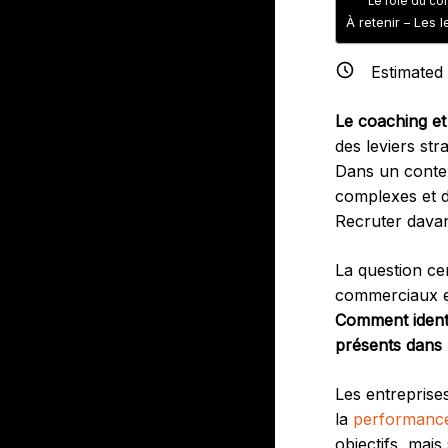
Le rôle du co
À retenir – Les 
Estimated
Le coaching e
des leviers st
Dans un contex
complexes et d
Recruter davan
La question ce
commerciaux es
Comment identi
présents dans 
Les entreprise
la
performanc
objectifs, mais