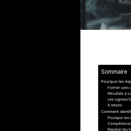
Sommaire
Pourquoi les éq
Former sans c
Résultats à c
Les signaux f
À retenir
Comment identif
Pourquoi les r
Compétences, 
Repérer les t