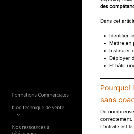
des compétenc
Dans cet artic
Identifier l
Mettre en 
Instaurer 
Déployer d
Et bâtir u
Pourquoi 
Formations Commerciales
sans coac
blog technique de vente
De nombreuses
correctement.
Livre prospection BtoB
L’activité est 
Nos ressources à
Formations commerciales btob
télécharger