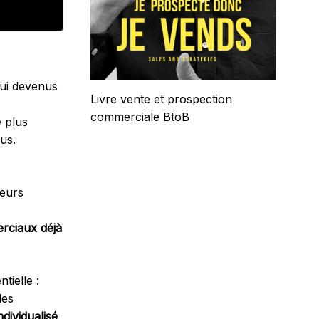
ui devenus
Livre vente et prospection
commerciale BtoB
e plus
us.
teurs
erciaux déjà
tielle :
les
dividualisé