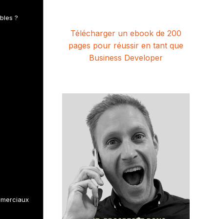
bles ?
Télécharger un ebook de 200
pages pour réussir en tant que
Business Developer
ommerciaux