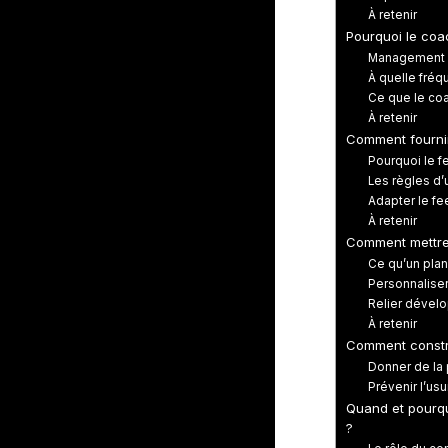
À retenir
Pourquoi le coa
Management c
À quelle fréq
Ce que le co
À retenir
Comment fournir
Pourquoi le f
Les règles d
Adapter le fe
À retenir
Comment mettre 
Ce qu’un plan
Personnaliser
Relier dével
À retenir
Comment constr
Donner de la 
Prévenir l’us
Quand et pourqu
?