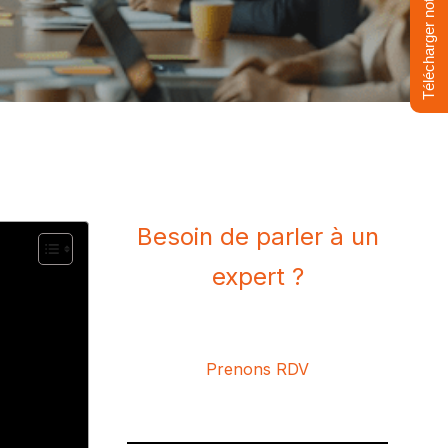
Télécharger notre livre
Besoin de parler à un
expert ?
Prenons RDV