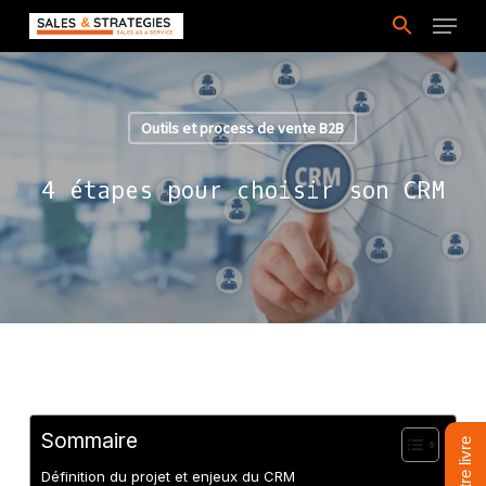
Skip
Menu
to
main
content
Outils et process de vente B2B
4 étapes pour choisir son CRM
Sommaire
Définition du projet et enjeux du CRM